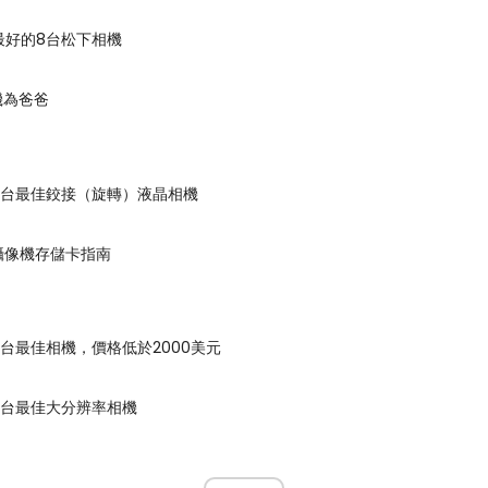
買最好的8台松下相機
機為爸爸
買6台最佳鉸接（旋轉）液晶相機
HC攝像機存儲卡指南
買9台最佳相機，價格低於2000美元
買8台最佳大分辨率相機