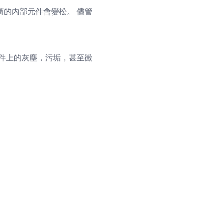
筒的內部元件會變松。 儘管
元件上的灰塵，污垢，甚至黴