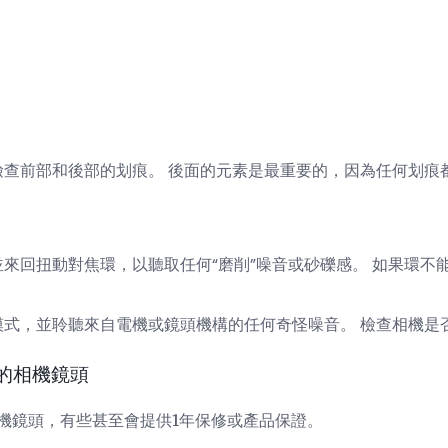
檢查前部和後部的划痕。 後面的元素是最重要的，因為任何划痕
並來回扭動對焦環，以聽取任何“磨削”噪音或砂礫感。 如果環不
模式，並聆聽來自電機或鏡頭機構的任何奇怪噪音。 檢查相機是
的相機鏡頭
機鏡頭，有些甚至會提供1年保修或產品保證。