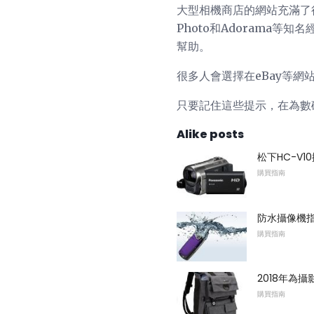
大型相機商店的網站充滿了
Photo和Adorama
幫助。
很多人會選擇在eBay等
只要記住這些提示，在為數
Alike posts
松下HC-V1
購買指南
防水攝像機
購買指南
2018年為
購買指南